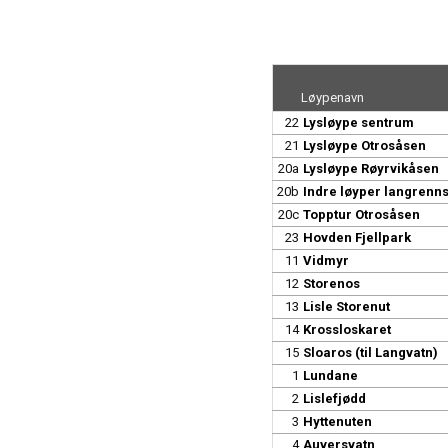
Løypenavn
22
Lysløype sentrum
21
Lysløype Otrosåsen
20a
Lysløype Røyrvikåsen
20b
Indre løyper langrenn
20c
Topptur Otrosåsen
23
Hovden Fjellpark
11
Vidmyr
12
Storenos
13
Lisle Storenut
14
Krossloskaret
15
Sloaros (til Langvatn)
1
Lundane
2
Lislefjødd
3
Hyttenuten
4
Auversvatn