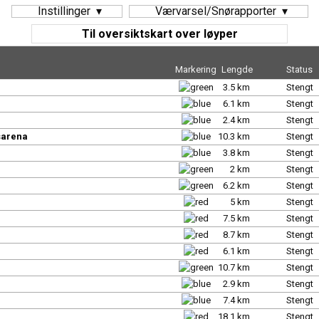
Instillinger
Værvarsel/Snørapporter
Til oversiktskart over løyper
Markering
Lengde
Status
3.5 km
Stengt
6.1 km
Stengt
2.4 km
Stengt
sarena
10.3 km
Stengt
3.8 km
Stengt
2 km
Stengt
6.2 km
Stengt
5 km
Stengt
7.5 km
Stengt
8.7 km
Stengt
6.1 km
Stengt
10.7 km
Stengt
2.9 km
Stengt
7.4 km
Stengt
18.1 km
Stengt