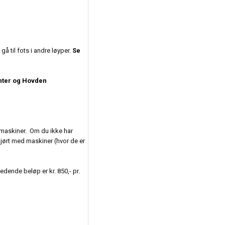
 gå til fots i andre løyper.
Se
nter og Hovden
emaskiner. Om du ikke har
jørt med maskiner (hvor de er
ledende beløp er kr. 850,- pr.