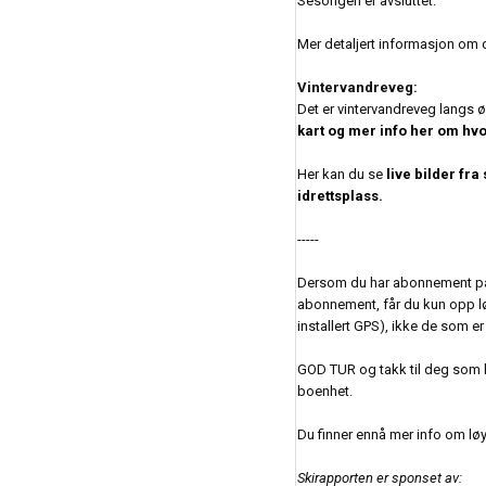
Sesongen er avsluttet.
Mer detaljert informasjon om d
Vintervandreveg:
Det er vintervandreveg langs øst
kart og mer info her om hvo
Her kan du se
live bilder f
idrettsplass.
-----
Dersom du har abonnement 
abonnement, får du kun opp lø
installert GPS), ikke de som e
GOD TUR og takk til deg som 
boenhet.
Du finner ennå mer info om løyp
Skirapporten er sponset av: