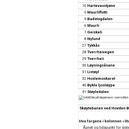
10
Hartevasstjønn
5
Maurliflotti
9
Badstogdalen
6
Maurli
7
Geiskeli
8
Nylund
27
Tykkås
28
Tverrheivegen
29
Tverrheii
30
Løyningsåsane
31
Listøyl
32
Hoslemoskaret
40
Bykle ljosløype
41
Støyledalen
Klikk på løypenavn i oversikten o
Skøytebanen ved Hovden 
Hva fargene i kolonnen «Sta
Åpnet og tidspunkt for sist