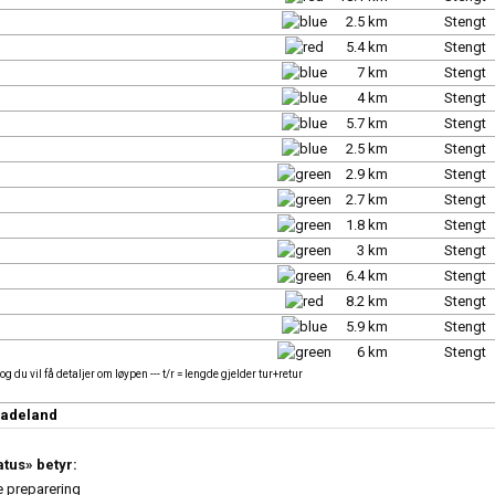
2.5 km
Stengt
5.4 km
Stengt
7 km
Stengt
4 km
Stengt
5.7 km
Stengt
2.5 km
Stengt
2.9 km
Stengt
2.7 km
Stengt
1.8 km
Stengt
3 km
Stengt
6.4 km
Stengt
8.2 km
Stengt
5.9 km
Stengt
6 km
Stengt
g du vil få detaljer om løypen --- t/r = lengde gjelder tur+retur
Badeland
tus» betyr:
e preparering