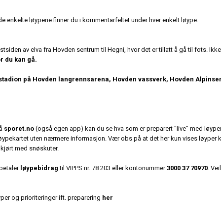
e enkelte løypene finner du i kommentarfeltet under hver enkelt løype.
siden av elva fra Hovden sentrum til Hegni, hvor det er tillatt å gå til fots.
Ikke
r du kan gå.
ra stadion på Hovden langrennsarena, Hovden vassverk, Hovden Alpinse
på
sporet.no
(også egen app) kan du se hva som er preparert "live" med løyp
ypekartet uten nærmere informasjon. Vær obs på at det her kun vises løyper k
r kjørt med snøskuter.
betaler
løypebidrag
til VIPPS nr. 78 203 eller kontonummer
3000 37 70970
. Vei
er og prioriteringer ift. preparering
her