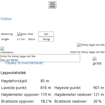
Vidmyr
Markering:
Nivå:
Lett
Lengde:
6.2 km
Status:
Stengt
Utsikt fra Vidmyr løypa mot Nos
Utsikt fra Vidmyr løypa mot Nos
Foto: Jan Mielke
Tilbake til oversiktskart
Løypestatistikk
Høydeforskjell:
85 m
Laveste punkt:
816 m
Høyeste punkt:
901 m
Høydemeter oppover:
119 m
Høydemeter nedover:
121 m
Bratteste oppover:
18.2 %
Bratteste nedover:
20 %