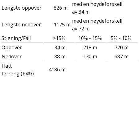
med en høydeforskell
Lengste oppover:
826 m
av 34 m
med en høydeforskell
Lengste nedover:
1175 m
av 72 m
Stigning/Fall
>15%
10% - 15%
5% - 10%
Oppover
34 m
218 m
770 m
Nedover
88 m
130 m
687 m
Flatt
4186 m
terreng (±4%)