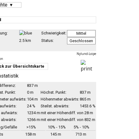
chte
d
ung:
Schwierigkeit:
Mittel
2.5 km
Status:
Geschlossen
Nylund-Loipe
ck zur Übersichtskarte
statistik
ifferenz:
837 m
st. Punkt:
0 m
Höchst. Punkt:
837 m
eter aufwärts:
104 m
Höhenmeter abwärts:
865 m
 aufwärts:
24 %
Steilst. abwärts:
1453.6 %
 aufwärts:
1234 m
mit einer Höhendiff. von 28 m
 abwärts:
1266 m
mit einer Höhendiff. von 832 m
g/Gefälle
>15%
10% - 15%
5% - 10%
ts
158 m
145 m
713 m