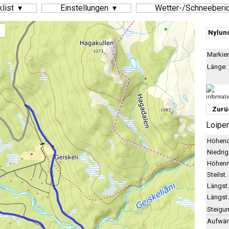
klist
Einstellungen
Wetter-/Schneeberi
Nylun
Markier
Länge:
Zurü
Loipen
Höhend
Niedrig
Höhenm
Steilst.
Längst.
Längst.
Steigun
Aufwär