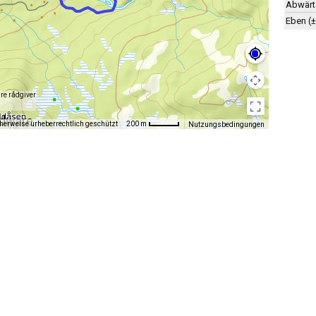
Abwärt
Eben (
are rådgiver
cherweise urheberrechtlich geschützt
200 m
Nutzungsbedingungen