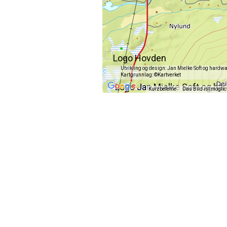
Utvikling og design: Jan Mielke Soft og hardw
Kartgrunnlag:
©Kartverket
Kurzbefehle
Das Bild ist mögli