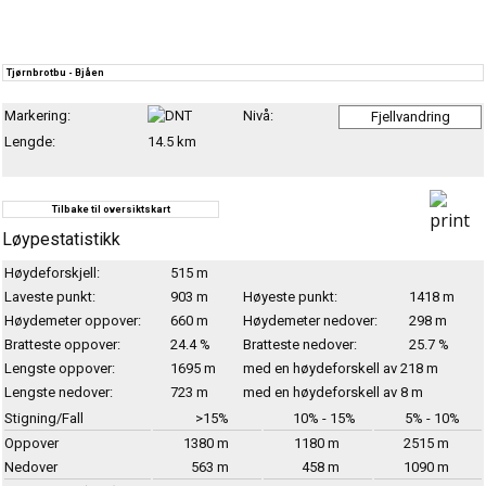
Tjørnbrotbu - Bjåen
Markering:
Nivå:
Fjellvandring
Lengde:
14.5 km
Tilbake til oversiktskart
Løypestatistikk
Høydeforskjell:
515 m
Laveste punkt:
903 m
Høyeste punkt:
1418 m
Høydemeter oppover:
660 m
Høydemeter nedover:
298 m
Bratteste oppover:
24.4 %
Bratteste nedover:
25.7 %
Lengste oppover:
1695 m
med en høydeforskell av 218 m
Lengste nedover:
723 m
med en høydeforskell av 8 m
Stigning/Fall
>15%
10% - 15%
5% - 10%
Oppover
1380 m
1180 m
2515 m
Nedover
563 m
458 m
1090 m