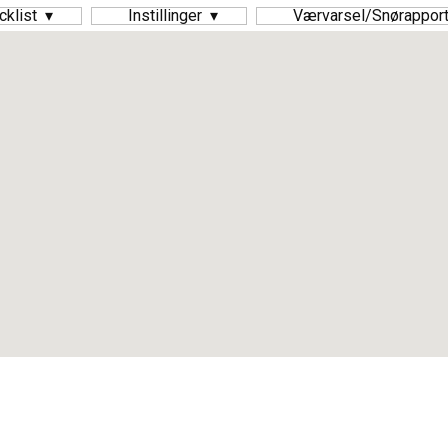
cklist
Instillinger
Værvarsel/Snørapport