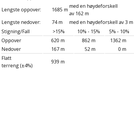
med en høydeforskell
Lengste oppover:
1685 m
av 162 m
Lengste nedover:
74 m
med en høydeforskell av 3 m
Stigning/Fall
>15%
10% - 15%
5% - 10%
Oppover
620 m
862 m
1362 m
Nedover
167 m
52 m
0 m
Flatt
939 m
terreng (±4%)