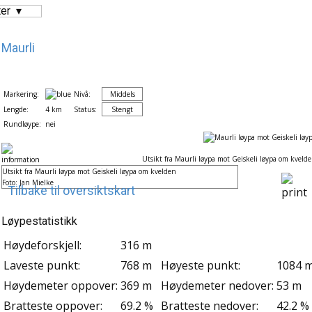
er
Maurli
Markering:
Nivå:
Middels
Lengde:
4 km
Status:
Stengt
Rundløype:
nei
Utsikt fra Maurli løypa mot Geiskeli løypa om kveld
Utsikt fra Maurli løypa mot Geiskeli løypa om kvelden
Foto: Jan Mielke
Tilbake til oversiktskart
Løypestatistikk
Høydeforskjell:
316 m
Laveste punkt:
768 m
Høyeste punkt:
1084 
Høydemeter oppover:
369 m
Høydemeter nedover:
53 m
Bratteste oppover:
69.2 %
Bratteste nedover:
42.2 %