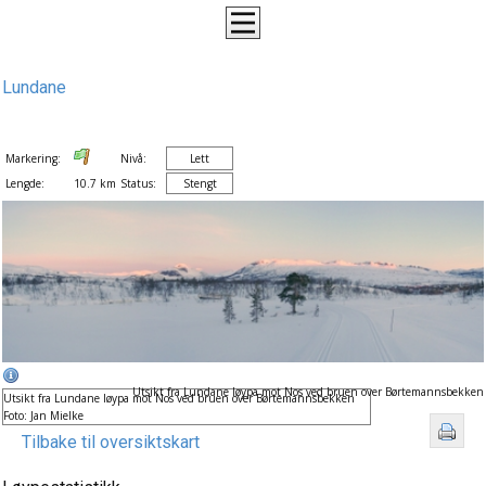
Lundane
Markering:
Nivå:
Lett
Lengde:
10.7 km
Status:
Stengt
Utsikt fra Lundane løypa mot Nos ved bruen over Børtemannsbekken
Utsikt fra Lundane løypa mot Nos ved bruen over Børtemannsbekken
Foto: Jan Mielke
Tilbake til oversiktskart