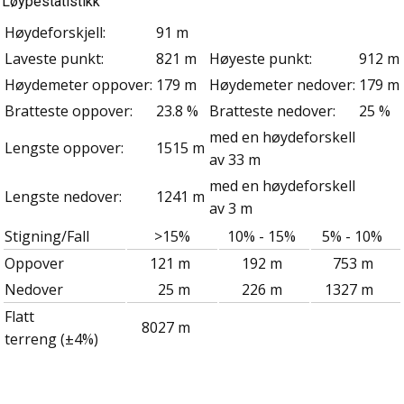
Løypestatistikk
Høydeforskjell:
91 m
Laveste punkt:
821 m
Høyeste punkt:
912 m
Høydemeter oppover:
179 m
Høydemeter nedover:
179 m
Bratteste oppover:
23.8 %
Bratteste nedover:
25 %
med en høydeforskell
Lengste oppover:
1515 m
av 33 m
med en høydeforskell
Lengste nedover:
1241 m
av 3 m
Stigning/Fall
>15%
10% - 15%
5% - 10%
Oppover
121 m
192 m
753 m
Nedover
25 m
226 m
1327 m
Flatt
8027 m
terreng (±4%)